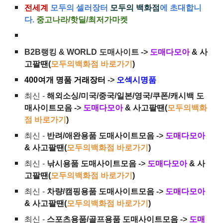
전세계
모두의 셀러장터
모두의 백화점
에 초대합니
다.
중고나라/핫딜/최저가마켓
B2B랭킹 & WORLD 도매사이트 ->
도매다모아
& 사
고팔땐(
모두의백화점 바로가기
)
400여개 명품 거래장터
->
오섹시명품
최신 -
해외소싱/미국/중국/일본/영국/쿠폰/캐시백 도
매사이트모음
->
도매다모아
& 사고팔땐(
모두의백화
점 바로가기
)
최신 -
반려/애완용품 도매사이트모음
->
도매다모아
& 사고팔땐(
모두의백화점 바로가기
)
최신 -
낚시용품 도매사이트모음
->
도매다모아
& 사
고팔땐(
모두의백화점 바로가기
)
최신 -
차량/캠핑용품 도매사이트모음
->
도매다모아
& 사고팔땐(
모두의백화점 바로가기
)
최신 -
스포츠용품/골프용품 도매사이트모음
->
도매