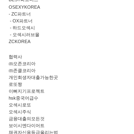
OSEXYKOREA
-
ZC파트너
-
OX파트너
-
하드오섹시
-
오섹시러브몰
ZCKOREA
협력사
㈜오존코리아
㈜존클코리아
개인회생자대출가능한곳
로또짱
이뻐지기프로젝트
hsk중국어급수
오섹시로또
오섹시주식
금융대출의모든것
보이시엔다이어트
채권자신용등급올리는법