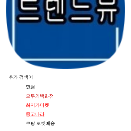
추가 검색어
핫딜
모두의백화점
촤저가마켓
중고나라
쿠팡 로켓배송