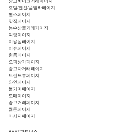
중고바이크거래페이지
호텔/펜션/풀빌라페이지
헬스페이지
맛집페이지
농수산물거래페이지
여행페이지
미용실페이지
이슈페이지
원룸페이지
오피상가페이지
중고차거래페이지
트렌드뷰페이지
와인페이지
불가마페이지
도매페이지
중고거래페이지
웹툰페이지
마사지페이지
BEST파트너스