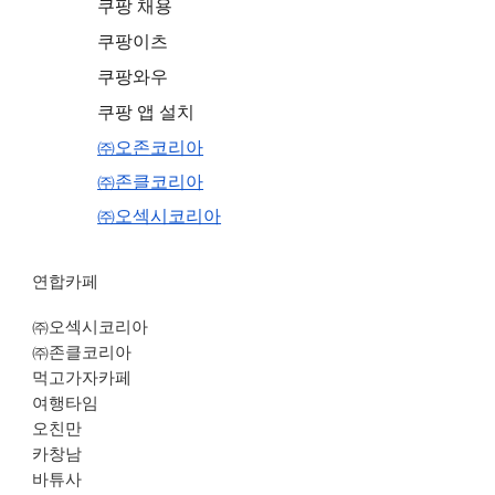
쿠팡 채용
쿠팡이츠
쿠팡와우
쿠팡 앱 설치
㈜오존코리아
㈜존클코리아
㈜오섹시코리아
연합카페
㈜오섹시코리아
㈜존클코리아
먹고가자카페
여행타임
오친만
카창남
바튜사