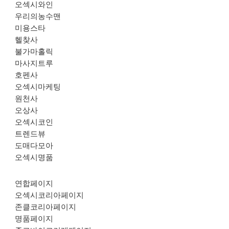
오섹시와인
우리의농수맨
미용스타
헬찾사
불가마홀릭
마사지트루
호펜사
오섹시마케팅
원천사
오상사
오섹시코인
트렌드뷰
도매다모아
오섹시명품
연합페이지
오섹시코리아페이지
존클코리아페이지
명품페이지