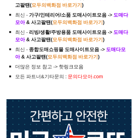
고팔땐(
모두의백화점 바로가기
)
최신 -
가구/인테리어/소품 도매사이트모음
->
도매다
모아
& 사고팔땐(
모두의백화점 바로가기
)
최신 -
리빙/생활/주방용품 도매사이트모음
->
도매다
모아
& 사고팔땐(
모두의백화점 바로가기
)
최신 -
종합도매쇼핑몰 도매사이트모음
->
도매다모
아
& 사고팔땐(
모두의백화점 바로가기
)
더많은 정보 참고 ->
핫링크모음
모든 파트너&기타문의 :
문의다모아.com