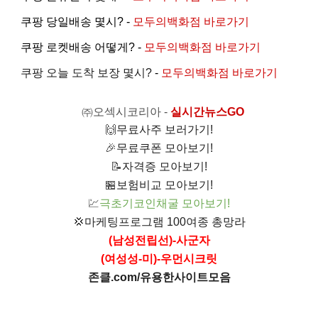
쿠팡 당일배송 몇시? -
모두의백화점 바로가기
쿠팡 로켓배송 어떻게? -
모두의백화점 바로가기
쿠팡 오늘 도착 보장 몇시?
-
모두의백화점 바로가기
㈜오섹시코리아
-
실시간뉴스GO
🙌
무료사주 보러가기!
🎉
무료쿠폰 모아보기!
📝
자격증 모아보기!
🏪
보험비교 모아보기!
💹
극초기코인채굴 모아보기!
💢
마케팅프로그램 100여종 총망라
(남성전립선)-사군자
(여성성-미)-우먼시크릿
존클.com/유용한사이트모음