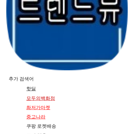
추가 검색어
핫딜
모두의백화점
촤저가마켓
중고나라
쿠팡 로켓배송