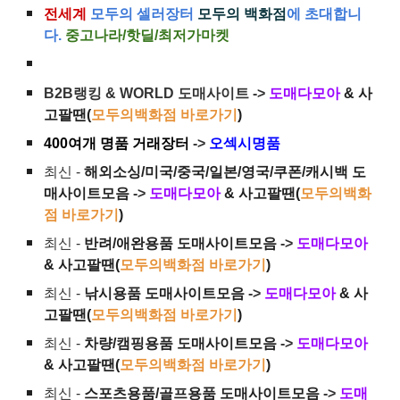
전세계
모두의 셀러장터
모두의 백화점
에 초대합니
다.
중고나라/핫딜/최저가마켓
B2B랭킹 & WORLD 도매사이트 ->
도매다모아
& 사
고팔땐(
모두의백화점 바로가기
)
400여개 명품 거래장터
->
오섹시명품
최신 -
해외소싱/미국/중국/일본/영국/쿠폰/캐시백 도
매사이트모음
->
도매다모아
& 사고팔땐(
모두의백화
점 바로가기
)
최신 -
반려/애완용품 도매사이트모음
->
도매다모아
& 사고팔땐(
모두의백화점 바로가기
)
최신 -
낚시용품 도매사이트모음
->
도매다모아
& 사
고팔땐(
모두의백화점 바로가기
)
최신 -
차량/캠핑용품 도매사이트모음
->
도매다모아
& 사고팔땐(
모두의백화점 바로가기
)
최신 -
스포츠용품/골프용품 도매사이트모음
->
도매