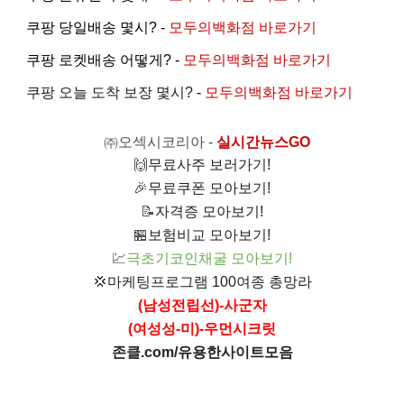
쿠팡 당일배송 몇시? -
모두의백화점 바로가기
쿠팡 로켓배송 어떻게? -
모두의백화점 바로가기
쿠팡 오늘 도착 보장 몇시?
-
모두의백화점 바로가기
㈜오섹시코리아
-
실시간뉴스GO
🙌
무료사주 보러가기!
🎉
무료쿠폰 모아보기!
📝
자격증 모아보기!
🏪
보험비교 모아보기!
💹
극초기코인채굴 모아보기!
💢
마케팅프로그램 100여종 총망라
(남성전립선)-사군자
(여성성-미)-우먼시크릿
존클.com/유용한사이트모음