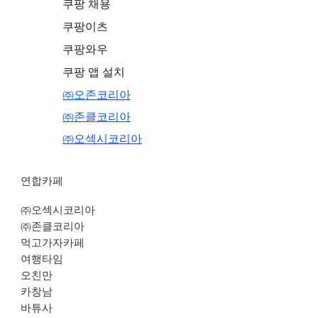
쿠팡 채용
쿠팡이츠
쿠팡와우
쿠팡 앱 설치
㈜오존코리아
㈜존클코리아
㈜오섹시코리아
연합카페
㈜오섹시코리아
㈜존클코리아
먹고가자카페
여행타임
오친만
카창남
바튜사