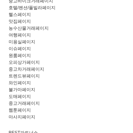
중고바이크거래페이지
호텔/펜션/풀빌라페이지
헬스페이지
맛집페이지
농수산물거래페이지
여행페이지
미용실페이지
이슈페이지
원룸페이지
오피상가페이지
중고차거래페이지
트렌드뷰페이지
와인페이지
불가마페이지
도매페이지
중고거래페이지
웹툰페이지
마사지페이지
BEST파트너스