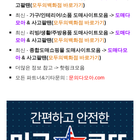
고팔땐(
모두의백화점 바로가기
)
최신 -
가구/인테리어/소품 도매사이트모음
->
도매다
모아
& 사고팔땐(
모두의백화점 바로가기
)
최신 -
리빙/생활/주방용품 도매사이트모음
->
도매다
모아
& 사고팔땐(
모두의백화점 바로가기
)
최신 -
종합도매쇼핑몰 도매사이트모음
->
도매다모
아
& 사고팔땐(
모두의백화점 바로가기
)
더많은 정보 참고 ->
핫링크모음
모든 파트너&기타문의 :
문의다모아.com