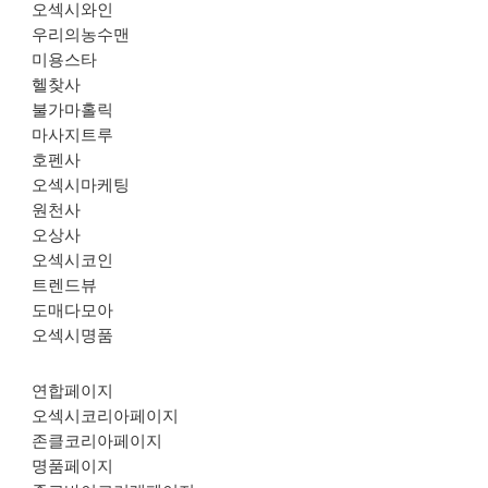
오섹시와인
우리의농수맨
미용스타
헬찾사
불가마홀릭
마사지트루
호펜사
오섹시마케팅
원천사
오상사
오섹시코인
트렌드뷰
도매다모아
오섹시명품
연합페이지
오섹시코리아페이지
존클코리아페이지
명품페이지