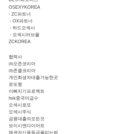
OSEXYKOREA
-
ZC파트너
-
OX파트너
-
하드오섹시
-
오섹시러브몰
ZCKOREA
협력사
㈜오존코리아
㈜존클코리아
개인회생자대출가능한곳
로또짱
이뻐지기프로젝트
hsk중국어급수
오섹시로또
오섹시주식
금융대출의모든것
보이시엔다이어트
채권자신용등급올리는법