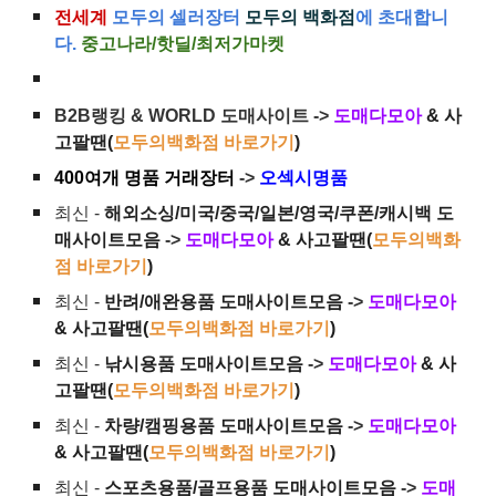
전세계
모두의 셀러장터
모두의 백화점
에 초대합니
다.
중고나라/핫딜/최저가마켓
B2B랭킹 & WORLD 도매사이트 ->
도매다모아
& 사
고팔땐(
모두의백화점 바로가기
)
400여개 명품 거래장터
->
오섹시명품
최신 -
해외소싱/미국/중국/일본/영국/쿠폰/캐시백 도
매사이트모음
->
도매다모아
& 사고팔땐(
모두의백화
점 바로가기
)
최신 -
반려/애완용품 도매사이트모음
->
도매다모아
& 사고팔땐(
모두의백화점 바로가기
)
최신 -
낚시용품 도매사이트모음
->
도매다모아
& 사
고팔땐(
모두의백화점 바로가기
)
최신 -
차량/캠핑용품 도매사이트모음
->
도매다모아
& 사고팔땐(
모두의백화점 바로가기
)
최신 -
스포츠용품/골프용품 도매사이트모음
->
도매