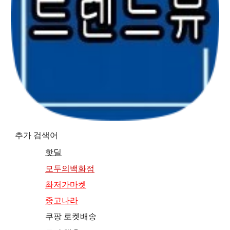
추가 검색어
핫딜
모두의백화점
촤저가마켓
중고나라
쿠팡 로켓배송