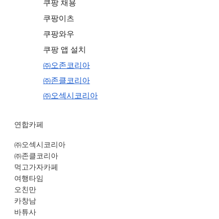
쿠팡 채용
쿠팡이츠
쿠팡와우
쿠팡 앱 설치
㈜오존코리아
㈜존클코리아
㈜오섹시코리아
연합카페
㈜오섹시코리아
㈜존클코리아
먹고가자카페
여행타임
오친만
카창남
바튜사