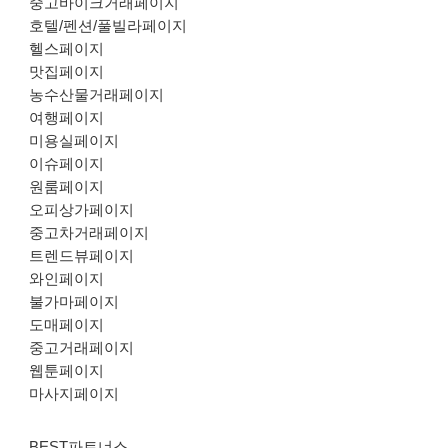
중고바이크거래페이지
호텔/펜션/풀빌라페이지
헬스페이지
맛집페이지
농수산물거래페이지
여행페이지
미용실페이지
이슈페이지
원룸페이지
오피상가페이지
중고차거래페이지
트렌드뷰페이지
와인페이지
불가마페이지
도매페이지
중고거래페이지
웹툰페이지
마사지페이지
BEST파트너스