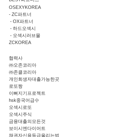
OSEXYKOREA
-
ZC파트너
-
OX파트너
-
하드오섹시
-
오섹시러브몰
ZCKOREA
협력사
㈜오존코리아
㈜존클코리아
개인회생자대출가능한곳
로또짱
이뻐지기프로젝트
hsk중국어급수
오섹시로또
오섹시주식
금융대출의모든것
보이시엔다이어트
채권자신용등급올리는법