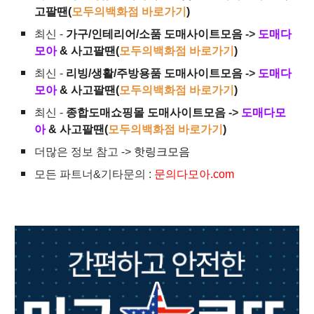
고팔땐(
모두의백화점 바로가기
)
최신 -
가구/인테리어/소품 도매사이트모음
->
도매다
모아
& 사고팔땐(
모두의백화점 바로가기
)
최신 -
리빙/생활/주방용품 도매사이트모음
->
도매다
모아
& 사고팔땐(
모두의백화점 바로가기
)
최신 -
종합도매쇼핑몰 도매사이트모음
->
도매다모
아
& 사고팔땐(
모두의백화점 바로가기
)
더많은 정보 참고 ->
핫링크모음
모든 파트너&기타문의 :
문의다모아.com