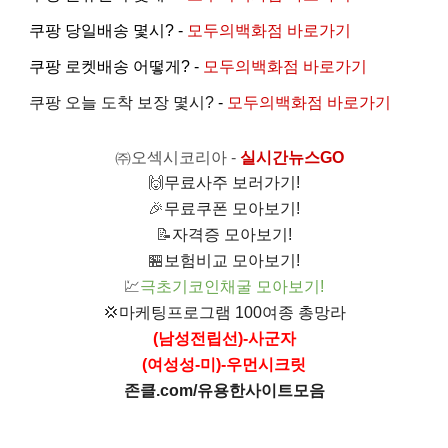
쿠팡 당일배송 몇시? -
모두의백화점 바로가기
쿠팡 로켓배송 어떻게? -
모두의백화점 바로가기
쿠팡 오늘 도착 보장 몇시?
-
모두의백화점 바로가기
㈜오섹시코리아
-
실시간뉴스GO
🙌
무료사주 보러가기!
🎉
무료쿠폰 모아보기!
📝
자격증 모아보기!
🏪
보험비교 모아보기!
💹
극초기코인채굴 모아보기!
💢
마케팅프로그램 100여종 총망라
(남성전립선)-사군자
(여성성-미)-우먼시크릿
존클.com/유용한사이트모음