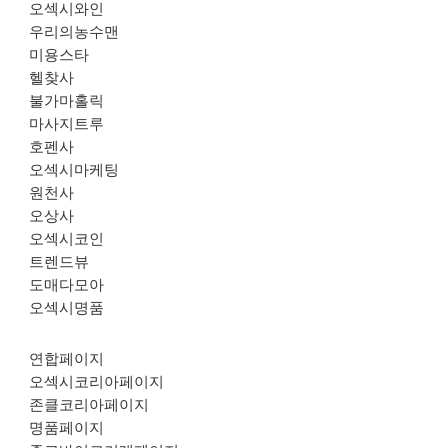
오섹시와인
우리의농수맨
미용스타
헬찾사
불가마홀릭
마사지트루
호펜사
오섹시마케팅
원천사
오상사
오섹시코인
트렌드뷰
도매다모아
오섹시명품
연합페이지
오섹시코리아페이지
존클코리아페이지
명품페이지