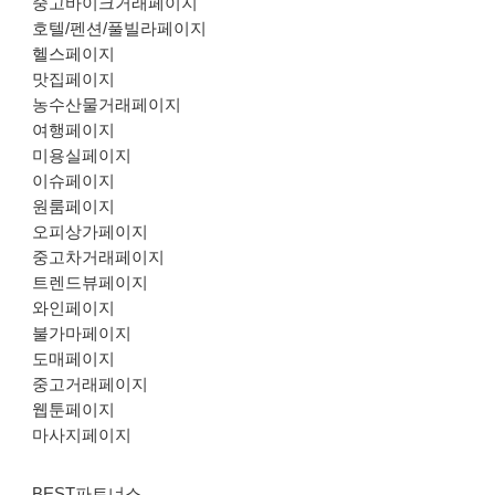
중고바이크거래페이지
호텔/펜션/풀빌라페이지
헬스페이지
맛집페이지
농수산물거래페이지
여행페이지
미용실페이지
이슈페이지
원룸페이지
오피상가페이지
중고차거래페이지
트렌드뷰페이지
와인페이지
불가마페이지
도매페이지
중고거래페이지
웹툰페이지
마사지페이지
BEST파트너스