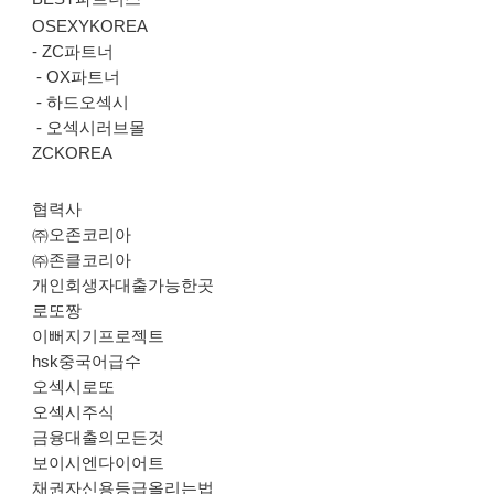
OSEXYKOREA
-
ZC파트너
-
OX파트너
-
하드오섹시
-
오섹시러브몰
ZCKOREA
협력사
㈜오존코리아
㈜존클코리아
개인회생자대출가능한곳
로또짱
이뻐지기프로젝트
hsk중국어급수
오섹시로또
오섹시주식
금융대출의모든것
보이시엔다이어트
채권자신용등급올리는법