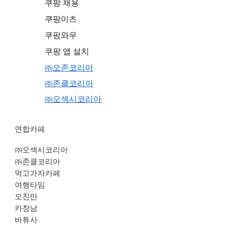
쿠팡 채용
쿠팡이츠
쿠팡와우
쿠팡 앱 설치
㈜오존코리아
㈜존클코리아
㈜오섹시코리아
연합카페
㈜오섹시코리아
㈜존클코리아
먹고가자카페
여행타임
오친만
카창남
바튜사