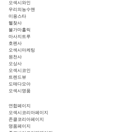
오섹시와인
우리의농수맨
미용스타
헬찾사
불가마홀릭
마사지트루
호펜사
오섹시마케팅
원천사
오상사
오섹시코인
트렌드뷰
도매다모아
오섹시명품
연합페이지
오섹시코리아페이지
존클코리아페이지
명품페이지