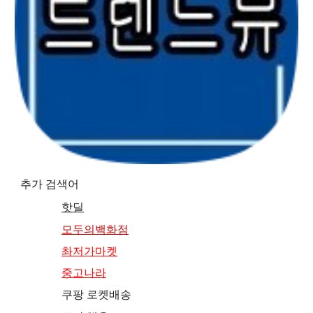
추가 검색어
핫딜
모두의백화점
촤저가마켓
중고나라
쿠팡 로켓배송