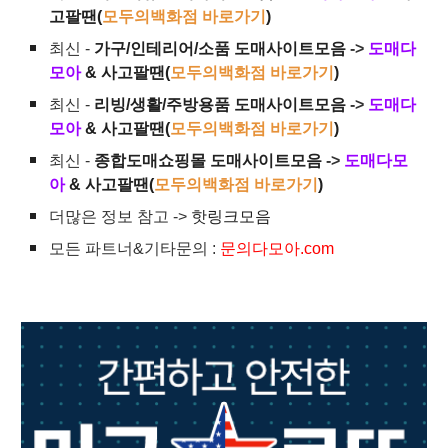
고팔땐(
모두의백화점 바로가기
)
최신 -
가구/인테리어/소품 도매사이트모음
->
도매다
모아
& 사고팔땐(
모두의백화점 바로가기
)
최신 -
리빙/생활/주방용품 도매사이트모음
->
도매다
모아
& 사고팔땐(
모두의백화점 바로가기
)
최신 -
종합도매쇼핑몰 도매사이트모음
->
도매다모
아
& 사고팔땐(
모두의백화점 바로가기
)
더많은 정보 참고 ->
핫링크모음
모든 파트너&기타문의 :
문의다모아.com