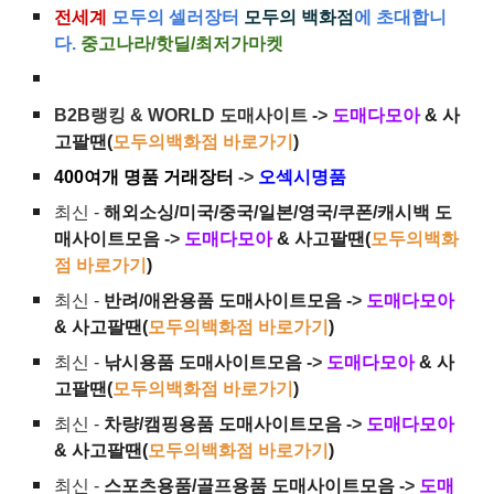
전세계
모두의 셀러장터
모두의 백화점
에 초대합니
다.
중고나라/핫딜/최저가마켓
B2B랭킹 & WORLD 도매사이트 ->
도매다모아
& 사
고팔땐(
모두의백화점 바로가기
)
400여개 명품 거래장터
->
오섹시명품
최신 -
해외소싱/미국/중국/일본/영국/쿠폰/캐시백 도
매사이트모음
->
도매다모아
& 사고팔땐(
모두의백화
점 바로가기
)
최신 -
반려/애완용품 도매사이트모음
->
도매다모아
& 사고팔땐(
모두의백화점 바로가기
)
최신 -
낚시용품 도매사이트모음
->
도매다모아
& 사
고팔땐(
모두의백화점 바로가기
)
최신 -
차량/캠핑용품 도매사이트모음
->
도매다모아
& 사고팔땐(
모두의백화점 바로가기
)
최신 -
스포츠용품/골프용품 도매사이트모음
->
도매