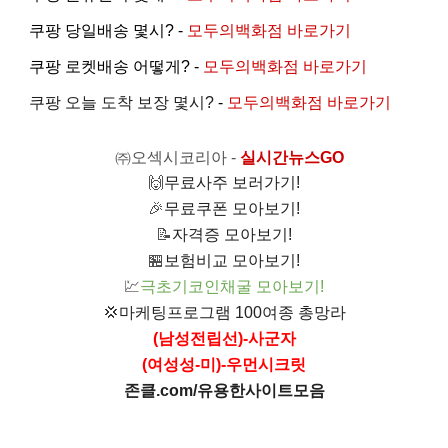
쿠팡 당일배송 몇시? -
모두의백화점 바로가기
쿠팡 로켓배송 어떻게? -
모두의백화점 바로가기
쿠팡 오늘 도착 보장 몇시?
-
모두의백화점 바로가기
㈜오섹시코리아
-
실시간뉴스GO
🙌
무료사주 보러가기!
🎉
무료쿠폰 모아보기!
📝
자격증 모아보기!
🏪
보험비교 모아보기!
💹
극초기코인채굴 모아보기!
💢
마케팅프로그램 100여종 총망라
(남성전립선)-사군자
(여성성-미)-우먼시크릿
존클.com/유용한사이트모음