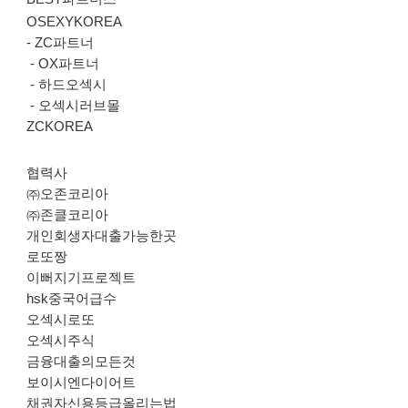
OSEXYKOREA
-
ZC파트너
-
OX파트너
-
하드오섹시
-
오섹시러브몰
ZCKOREA
협력사
㈜오존코리아
㈜존클코리아
개인회생자대출가능한곳
로또짱
이뻐지기프로젝트
hsk중국어급수
오섹시로또
오섹시주식
금융대출의모든것
보이시엔다이어트
채권자신용등급올리는법