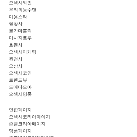
오섹시와인
우리의농수맨
미용스타
헬찾사
불가마홀릭
마사지트루
호펜사
오섹시마케팅
원천사
오상사
오섹시코인
트렌드뷰
도매다모아
오섹시명품
연합페이지
오섹시코리아페이지
존클코리아페이지
명품페이지