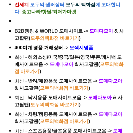
전세계
모두의 셀러장터
모두의 백화점
에 초대합니
다.
중고나라/핫딜/최저가마켓
B2B랭킹 & WORLD 도매사이트 ->
도매다모아
& 사
고팔땐(
모두의백화점 바로가기
)
400여개 명품 거래장터
->
오섹시명품
최신 -
해외소싱/미국/중국/일본/영국/쿠폰/캐시백 도
매사이트모음
->
도매다모아
& 사고팔땐(
모두의백화
점 바로가기
)
최신 -
반려/애완용품 도매사이트모음
->
도매다모아
& 사고팔땐(
모두의백화점 바로가기
)
최신 -
낚시용품 도매사이트모음
->
도매다모아
& 사
고팔땐(
모두의백화점 바로가기
)
최신 -
차량/캠핑용품 도매사이트모음
->
도매다모아
& 사고팔땐(
모두의백화점 바로가기
)
최신 -
스포츠용품/골프용품 도매사이트모음
->
도매