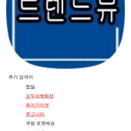
추가 검색어
핫딜
모두의백화점
촤저가마켓
중고나라
쿠팡 로켓배송