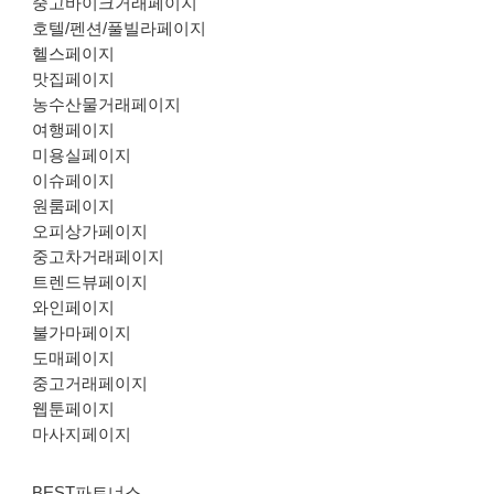
중고바이크거래페이지
호텔/펜션/풀빌라페이지
헬스페이지
맛집페이지
농수산물거래페이지
여행페이지
미용실페이지
이슈페이지
원룸페이지
오피상가페이지
중고차거래페이지
트렌드뷰페이지
와인페이지
불가마페이지
도매페이지
중고거래페이지
웹툰페이지
마사지페이지
BEST파트너스