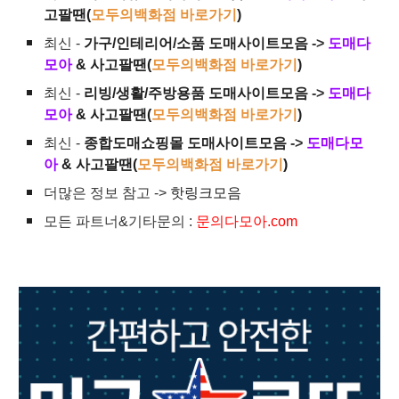
고팔땐(
모두의백화점 바로가기
)
최신 -
가구/인테리어/소품 도매사이트모음
->
도매다
모아
& 사고팔땐(
모두의백화점 바로가기
)
최신 -
리빙/생활/주방용품 도매사이트모음
->
도매다
모아
& 사고팔땐(
모두의백화점 바로가기
)
최신 -
종합도매쇼핑몰 도매사이트모음
->
도매다모
아
& 사고팔땐(
모두의백화점 바로가기
)
더많은 정보 참고 ->
핫링크모음
모든 파트너&기타문의 :
문의다모아.com