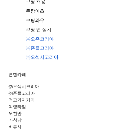
쿠팡 채용
쿠팡이츠
쿠팡와우
쿠팡 앱 설치
㈜오존코리아
㈜존클코리아
㈜오섹시코리아
연합카페
㈜오섹시코리아
㈜존클코리아
먹고가자카페
여행타임
오친만
카창남
바튜사