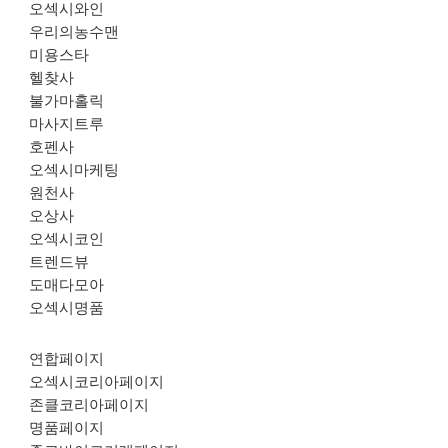
오섹시와인
우리의농수맨
미용스타
헬찾사
불가마홀릭
마사지트루
호펜사
오섹시마케팅
원천사
오상사
오섹시코인
트렌드뷰
도매다모아
오섹시명품
연합페이지
오섹시코리아페이지
존클코리아페이지
명품페이지