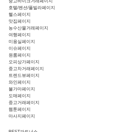
중고바이크거래페이지
호텔/펜션/풀빌라페이지
헬스페이지
맛집페이지
농수산물거래페이지
여행페이지
미용실페이지
이슈페이지
원룸페이지
오피상가페이지
중고차거래페이지
트렌드뷰페이지
와인페이지
불가마페이지
도매페이지
중고거래페이지
웹툰페이지
마사지페이지
BEST파트너스