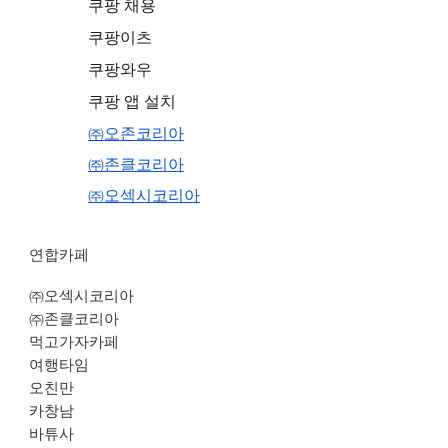
쿠팡 채용
쿠팡이츠
쿠팡와우
쿠팡 앱 설치
㈜오존코리아
㈜존클코리아
㈜오섹시코리아
연합카페
㈜오섹시코리아
㈜존클코리아
먹고가자카페
여행타임
오친만
카창남
바튜사