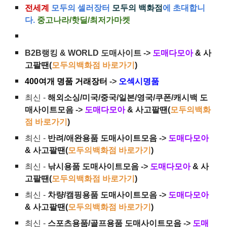
전세계
모두의 셀러장터
모두의 백화점
에 초대합니
다.
중고나라/핫딜/최저가마켓
B2B랭킹 & WORLD 도매사이트 ->
도매다모아
& 사
고팔땐(
모두의백화점 바로가기
)
400여개 명품 거래장터
->
오섹시명품
최신 -
해외소싱/미국/중국/일본/영국/쿠폰/캐시백 도
매사이트모음
->
도매다모아
& 사고팔땐(
모두의백화
점 바로가기
)
최신 -
반려/애완용품 도매사이트모음
->
도매다모아
& 사고팔땐(
모두의백화점 바로가기
)
최신 -
낚시용품 도매사이트모음
->
도매다모아
& 사
고팔땐(
모두의백화점 바로가기
)
최신 -
차량/캠핑용품 도매사이트모음
->
도매다모아
& 사고팔땐(
모두의백화점 바로가기
)
최신 -
스포츠용품/골프용품 도매사이트모음
->
도매