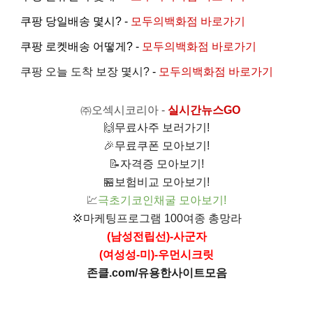
쿠팡 당일배송 몇시? -
모두의백화점 바로가기
쿠팡 로켓배송 어떻게? -
모두의백화점 바로가기
쿠팡 오늘 도착 보장 몇시?
-
모두의백화점 바로가기
㈜오섹시코리아
-
실시간뉴스GO
🙌
무료사주 보러가기!
🎉
무료쿠폰 모아보기!
📝
자격증 모아보기!
🏪
보험비교 모아보기!
💹
극초기코인채굴 모아보기!
💢
마케팅프로그램 100여종 총망라
(남성전립선)-사군자
(여성성-미)-우먼시크릿
존클.com/유용한사이트모음