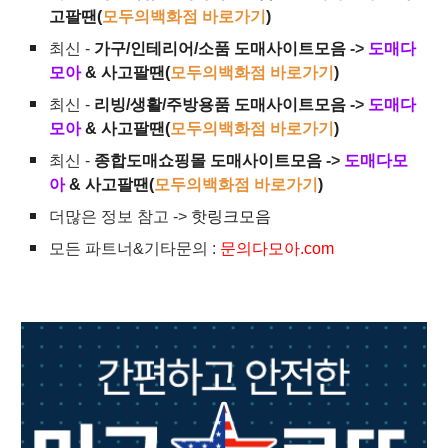
고팔땐(
모두의백화점 바로가기
)
최신 -
가구/인테리어/소품 도매사이트모음
->
도매다
모아
& 사고팔땐(
모두의백화점 바로가기
)
최신 -
리빙/생활/주방용품 도매사이트모음
->
도매다
모아
& 사고팔땐(
모두의백화점 바로가기
)
최신 -
종합도매쇼핑몰 도매사이트모음
->
도매다모
아
& 사고팔땐(
모두의백화점 바로가기
)
더많은 정보 참고 ->
핫링크모음
모든 파트너&기타문의 :
문의다모아.com