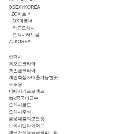
OSEXYKOREA
-
ZC파트너
-
OX파트너
-
하드오섹시
-
오섹시러브몰
ZCKOREA
협력사
㈜오존코리아
㈜존클코리아
개인회생자대출가능한곳
로또짱
이뻐지기프로젝트
hsk중국어급수
오섹시로또
오섹시주식
금융대출의모든것
보이시엔다이어트
채권자신용등급올리는법