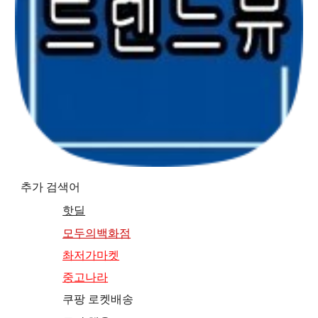
추가 검색어
핫딜
모두의백화점
촤저가마켓
중고나라
쿠팡 로켓배송