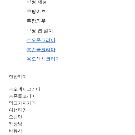
쿠팡 채용
쿠팡이츠
쿠팡와우
쿠팡 앱 설치
㈜오존코리아
㈜존클코리아
㈜오섹시코리아
연합카페
㈜오섹시코리아
㈜존클코리아
먹고가자카페
여행타임
오친만
카창남
바튜사