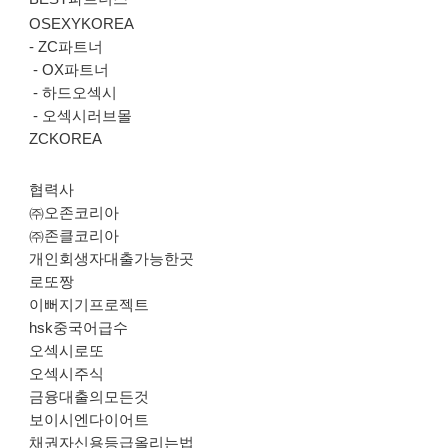
OSEXYKOREA
-
ZC파트너
-
OX파트너
-
하드오섹시
-
오섹시러브몰
ZCKOREA
협력사
㈜오존코리아
㈜존클코리아
개인회생자대출가능한곳
로또짱
이뻐지기프로젝트
hsk중국어급수
오섹시로또
오섹시주식
금융대출의모든것
보이시엔다이어트
채권자신용등급올리는법