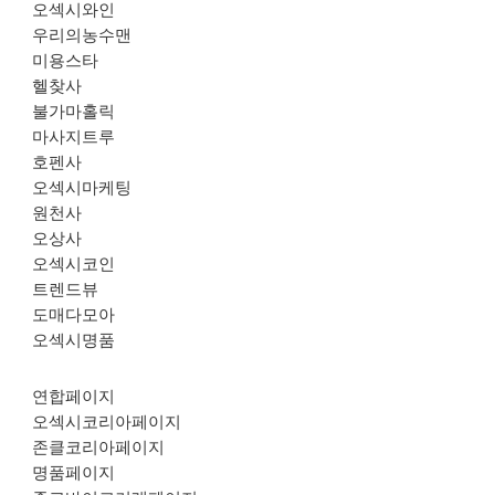
오섹시와인
우리의농수맨
미용스타
헬찾사
불가마홀릭
마사지트루
호펜사
오섹시마케팅
원천사
오상사
오섹시코인
트렌드뷰
도매다모아
오섹시명품
연합페이지
오섹시코리아페이지
존클코리아페이지
명품페이지