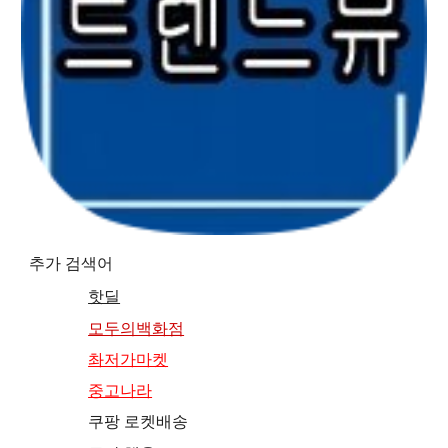
추가 검색어
핫딜
모두의백화점
촤저가마켓
중고나라
쿠팡 로켓배송