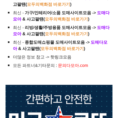
고팔땐(
모두의백화점 바로가기
)
최신 -
가구/인테리어/소품 도매사이트모음
->
도매다
모아
& 사고팔땐(
모두의백화점 바로가기
)
최신 -
리빙/생활/주방용품 도매사이트모음
->
도매다
모아
& 사고팔땐(
모두의백화점 바로가기
)
최신 -
종합도매쇼핑몰 도매사이트모음
->
도매다모
아
& 사고팔땐(
모두의백화점 바로가기
)
더많은 정보 참고 ->
핫링크모음
모든 파트너&기타문의 :
문의다모아.com