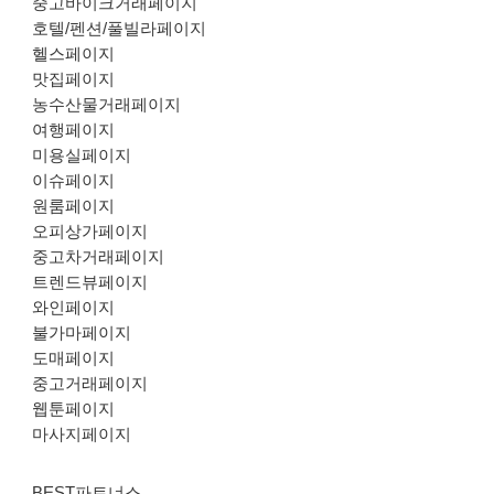
중고바이크거래페이지
호텔/펜션/풀빌라페이지
헬스페이지
맛집페이지
농수산물거래페이지
여행페이지
미용실페이지
이슈페이지
원룸페이지
오피상가페이지
중고차거래페이지
트렌드뷰페이지
와인페이지
불가마페이지
도매페이지
중고거래페이지
웹툰페이지
마사지페이지
BEST파트너스