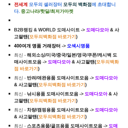
전세계
모두의 셀러장터
모두의 백화점
에 초대합니
다.
중고나라/핫딜/최저가마켓
B2B랭킹 & WORLD 도매사이트 ->
도매다모아
& 사
고팔땐(
모두의백화점 바로가기
)
400여개 명품 거래장터
->
오섹시명품
최신 -
해외소싱/미국/중국/일본/영국/쿠폰/캐시백 도
매사이트모음
->
도매다모아
& 사고팔땐(
모두의백화
점 바로가기
)
최신 -
반려/애완용품 도매사이트모음
->
도매다모아
& 사고팔땐(
모두의백화점 바로가기
)
최신 -
낚시용품 도매사이트모음
->
도매다모아
& 사
고팔땐(
모두의백화점 바로가기
)
최신 -
차량/캠핑용품 도매사이트모음
->
도매다모아
& 사고팔땐(
모두의백화점 바로가기
)
최신 -
스포츠용품/골프용품 도매사이트모음
->
도매