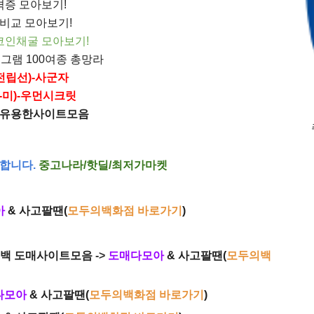
격증 모아보기!
비교 모아보기!
인채굴 모아보기!
그램 100여종 총망라
전립선)-사군자
-미)-우먼시크릿
m/유용한사이트모음
대합니다.
중고나라/핫딜/최저가마켓
아
& 사고팔땐(
모두의백화점 바로가기
)
시백 도매사이트모음
->
도매다모아
& 사고팔땐(
모두의백
다모아
& 사고팔땐(
모두의백화점 바로가기
)