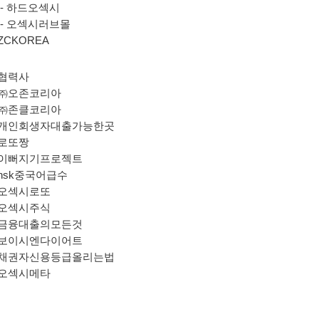
-
하드오섹시
-
오섹시러브몰
ZCKOREA
협력사
㈜오존코리아
㈜존클코리아
개인회생자대출가능한곳
로또짱
이뻐지기프로젝트
hsk중국어급수
오섹시로또
오섹시주식
금융대출의모든것
보이시엔다이어트
채권자신용등급올리는법
오섹시메타