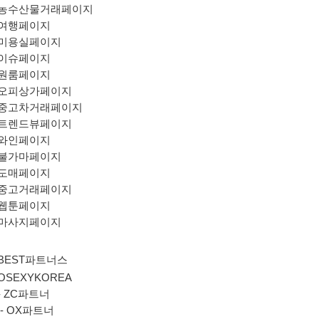
농수산물거래페이지
여행페이지
미용실페이지
이슈페이지
원룸페이지
오피상가페이지
중고차거래페이지
트렌드뷰페이지
와인페이지
불가마페이지
도매페이지
중고거래페이지
웹툰페이지
마사지페이지
BEST파트너스
OSEXYKOREA
-
ZC파트너
-
OX파트너