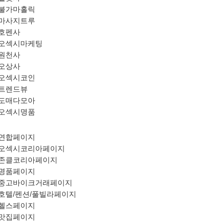
불가마홀릭
마사지트루
호펜사
오섹시마케팅
원천사
오상사
오섹시코인
트렌드뷰
도매다모아
오섹시명품
연합페이지
오섹시코리아페이지
존클코리아페이지
명품페이지
중고바이크거래페이지
호텔/펜션/풀빌라페이지
헬스페이지
맛집페이지