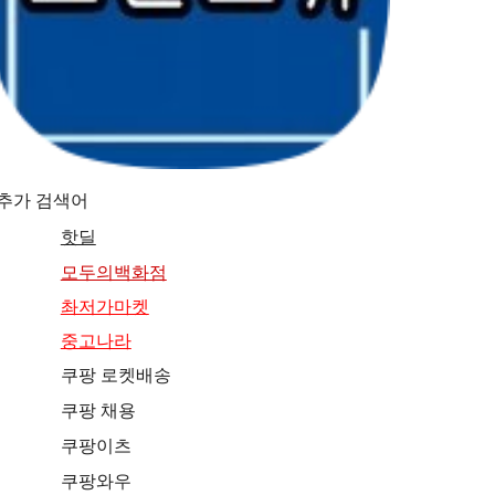
추가 검색어
핫딜
모두의백화점
촤저가마켓
중고나라
쿠팡 로켓배송
쿠팡 채용
쿠팡이츠
쿠팡와우