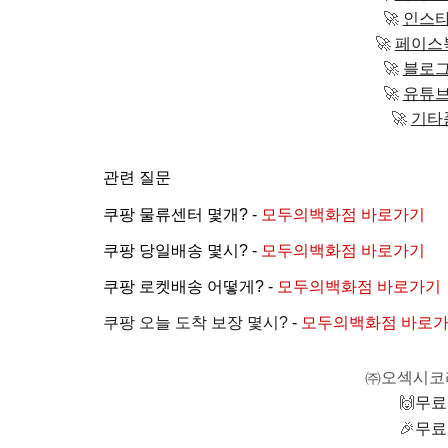
🚀
인스타
🚀
페이스
🚀
블로그
🚀
유튜브
🚀
기타
관련 질문
쿠팡 물류센터 몇개? -
모두의백화점 바로가기
쿠팡 당일배송 몇시? -
모두의백화점 바로가기
쿠팡 로켓배송 어떻게? -
모두의백화점 바로가기
쿠팡 오늘 도착 보장 몇시?
-
모두의백화점 바로
㈜오섹시코
🙌
무료
🎉
무료