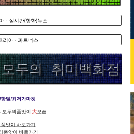
 - 실시간(핫한)뉴스
리아 - 파트너스
/핫딜/최저가마켓
- 모두의품앗이
大
오픈
품앗이 바로가기
리품앗이 바로가기