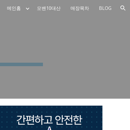
메인홈
모밴10대산
매장목차
BLOG
ion