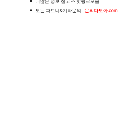
더많은 정보 참고 ->
핫링크모음
모든 파트너&기타문의 :
문의다모아.com