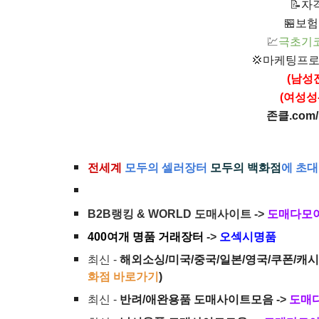
📝
자
🏪
보험
💹
극초기코
💢
마케팅프로
(남성
(여성성
존클.co
전세계
모두의 셀러장터
모두의 백화점
에 초
B2B랭킹 & WORLD 도매사이트 ->
도매다모
400여개 명품 거래장터
->
오섹시명품
최신 -
해외소싱/미국/중국/일본/영국/쿠폰/캐
화점 바로가기
)
최신 -
반려/애완용품 도매사이트모음
->
도매