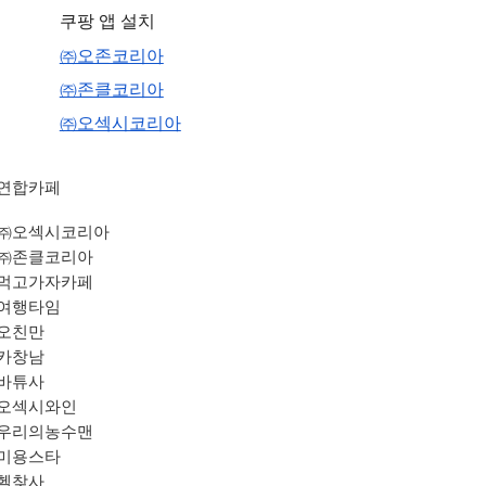
쿠팡 앱 설치
㈜오존코리아
㈜존클코리아
㈜오섹시코리아
연합카페
㈜오섹시코리아
㈜존클코리아
먹고가자카페
여행타임
오친만
카창남
바튜사
오섹시와인
우리의농수맨
미용스타
헬찾사