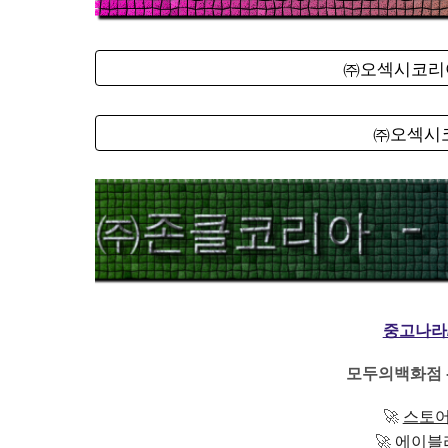
㈜오섹시코리아
㈜오섹시코
중고나라
모두의백화점 
🚀
스토어
🚀
에이블