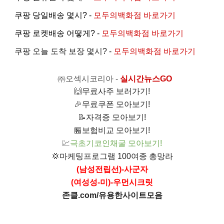
쿠팡 당일배송 몇시? -
모두의백화점 바로가기
쿠팡 로켓배송 어떻게? -
모두의백화점 바로가기
쿠팡 오늘 도착 보장 몇시?
-
모두의백화점 바로가기
㈜오섹시코리아
-
실시간뉴스GO
🙌
무료사주 보러가기!
🎉
무료쿠폰 모아보기!
📝
자격증 모아보기!
🏪
보험비교 모아보기!
💹
극초기코인채굴 모아보기!
💢
마케팅프로그램 100여종 총망라
(남성전립선)-사군자
(여성성-미)-우먼시크릿
존클.com/유용한사이트모음