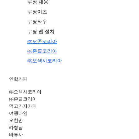
쿠팡 채용
쿠팡이츠
쿠팡와우
쿠팡 앱 설치
㈜오존코리아
㈜존클코리아
㈜오섹시코리아
연합카페
㈜오섹시코리아
㈜존클코리아
먹고가자카페
여행타임
오친만
카창남
바튜사