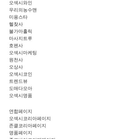
오섹시와인
우리의농수맨
미용스타
헬찾사
불가마홀릭
마사지트루
호펜사
오섹시마케팅
원천사
오상사
오섹시코인
트렌드뷰
도매다모아
오섹시명품
연합페이지
오섹시코리아페이지
존클코리아페이지
명품페이지