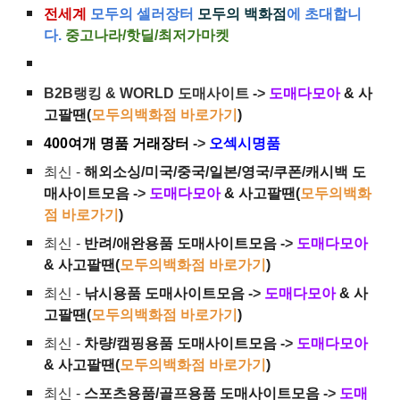
전세계
모두의 셀러장터
모두의 백화점
에 초대합니
다.
중고나라/핫딜/최저가마켓
B2B랭킹 & WORLD 도매사이트 ->
도매다모아
& 사
고팔땐(
모두의백화점 바로가기
)
400여개 명품 거래장터
->
오섹시명품
최신 -
해외소싱/미국/중국/일본/영국/쿠폰/캐시백 도
매사이트모음
->
도매다모아
& 사고팔땐(
모두의백화
점 바로가기
)
최신 -
반려/애완용품 도매사이트모음
->
도매다모아
& 사고팔땐(
모두의백화점 바로가기
)
최신 -
낚시용품 도매사이트모음
->
도매다모아
& 사
고팔땐(
모두의백화점 바로가기
)
최신 -
차량/캠핑용품 도매사이트모음
->
도매다모아
& 사고팔땐(
모두의백화점 바로가기
)
최신 -
스포츠용품/골프용품 도매사이트모음
->
도매