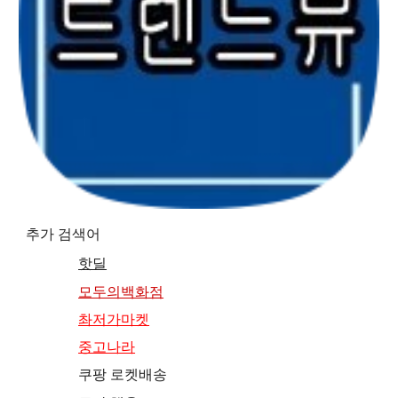
추가 검색어
핫딜
모두의백화점
촤저가마켓
중고나라
쿠팡 로켓배송