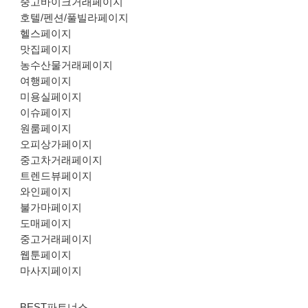
중고바이크거래페이지
호텔/펜션/풀빌라페이지
헬스페이지
맛집페이지
농수산물거래페이지
여행페이지
미용실페이지
이슈페이지
원룸페이지
오피상가페이지
중고차거래페이지
트렌드뷰페이지
와인페이지
불가마페이지
도매페이지
중고거래페이지
웹툰페이지
마사지페이지
BEST파트너스