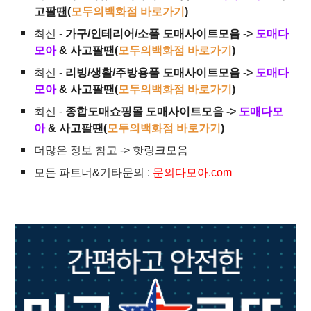
고팔땐(
모두의백화점 바로가기
)
최신 -
가구/인테리어/소품 도매사이트모음
->
도매다
모아
& 사고팔땐(
모두의백화점 바로가기
)
최신 -
리빙/생활/주방용품 도매사이트모음
->
도매다
모아
& 사고팔땐(
모두의백화점 바로가기
)
최신 -
종합도매쇼핑몰 도매사이트모음
->
도매다모
아
& 사고팔땐(
모두의백화점 바로가기
)
더많은 정보 참고 ->
핫링크모음
모든 파트너&기타문의 :
문의다모아.com