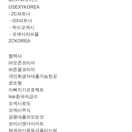
OSEXYKOREA
-
ZC파트너
-
OX파트너
-
하드오섹시
-
오섹시러브몰
ZCKOREA
협력사
㈜오존코리아
㈜존클코리아
개인회생자대출가능한곳
로또짱
이뻐지기프로젝트
hsk중국어급수
오섹시로또
오섹시주식
금융대출의모든것
보이시엔다이어트
채권자신용등급올리는법