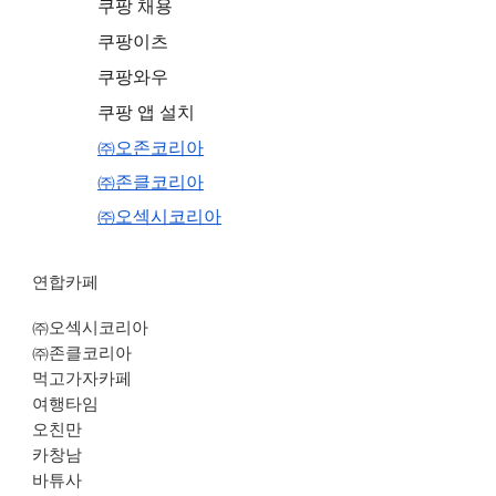
쿠팡 채용
쿠팡이츠
쿠팡와우
쿠팡 앱 설치
㈜오존코리아
㈜존클코리아
㈜오섹시코리아
연합카페
㈜오섹시코리아
㈜존클코리아
먹고가자카페
여행타임
오친만
카창남
바튜사