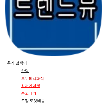
추가 검색어
핫딜
모두의백화점
촤저가마켓
중고나라
쿠팡 로켓배송