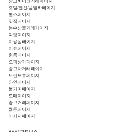
중고바이크거래페이지
호텔/펜션/풀빌라페이지
헬스페이지
맛집페이지
농수산물거래페이지
여행페이지
미용실페이지
이슈페이지
원룸페이지
오피상가페이지
중고차거래페이지
트렌드뷰페이지
와인페이지
불가마페이지
도매페이지
중고거래페이지
웹툰페이지
마사지페이지
BEST파트너스