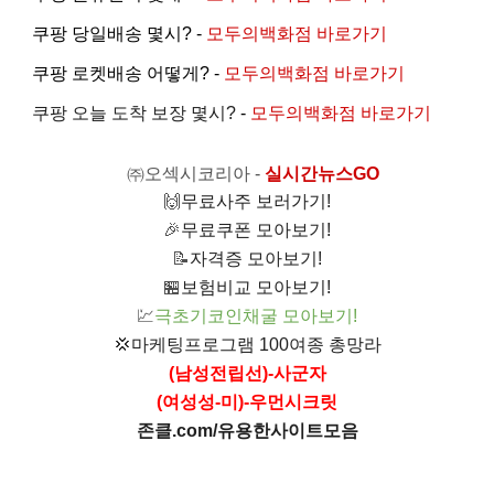
쿠팡 당일배송 몇시? -
모두의백화점 바로가기
쿠팡 로켓배송 어떻게? -
모두의백화점 바로가기
쿠팡 오늘 도착 보장 몇시?
-
모두의백화점 바로가기
㈜오섹시코리아
-
실시간뉴스GO
🙌
무료사주 보러가기!
🎉
무료쿠폰 모아보기!
📝
자격증 모아보기!
🏪
보험비교 모아보기!
💹
극초기코인채굴 모아보기!
💢
마케팅프로그램 100여종 총망라
(남성전립선)-사군자
(여성성-미)-우먼시크릿
존클.com/유용한사이트모음