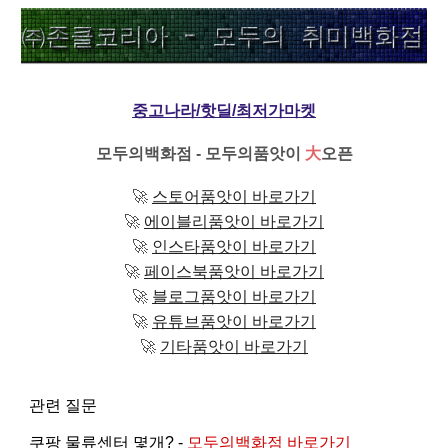
중고나라/핫딜/최저가마켓
모두의백화점 - 모두의품앗이
大
오픈
🚀
스토어품앗이 바로가기
🚀
에이블리품앗이 바로가기
🚀
인스타품앗이 바로가기
🚀
페이스북품앗이 바로가기
🚀
블로그품앗이 바로가기
🚀
유튜브품앗이 바로가기
🚀
기타품앗이 바로가기
관련 질문
쿠팡 물류센터 몇개? -
모두의백화점 바로가기