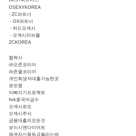
OSEXYKOREA
-
ZC파트너
-
OX파트너
-
하드오섹시
-
오섹시러브몰
ZCKOREA
협력사
㈜오존코리아
㈜존클코리아
개인회생자대출가능한곳
로또짱
이뻐지기프로젝트
hsk중국어급수
오섹시로또
오섹시주식
금융대출의모든것
보이시엔다이어트
채권자신용등급올리는법