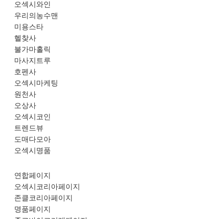
오섹시와인
우리의농수맨
미용스타
헬찾사
불가마홀릭
마사지트루
호펜사
오섹시마케팅
원천사
오상사
오섹시코인
트렌드뷰
도매다모아
오섹시명품
연합페이지
오섹시코리아페이지
존클코리아페이지
명품페이지