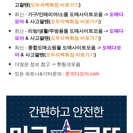
고팔땐(
모두의백화점 바로가기
)
최신 -
가구/인테리어/소품 도매사이트모음
->
도매다
모아
& 사고팔땐(
모두의백화점 바로가기
)
최신 -
리빙/생활/주방용품 도매사이트모음
->
도매다
모아
& 사고팔땐(
모두의백화점 바로가기
)
최신 -
종합도매쇼핑몰 도매사이트모음
->
도매다모
아
& 사고팔땐(
모두의백화점 바로가기
)
더많은 정보 참고 ->
핫링크모음
모든 파트너&기타문의 :
문의다모아.com