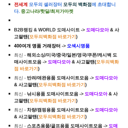
전세계
모두의 셀러장터
모두의 백화점
에 초대합니
다.
중고나라/핫딜/최저가마켓
B2B랭킹 & WORLD 도매사이트 ->
도매다모아
& 사
고팔땐(
모두의백화점 바로가기
)
400여개 명품 거래장터
->
오섹시명품
최신 -
해외소싱/미국/중국/일본/영국/쿠폰/캐시백 도
매사이트모음
->
도매다모아
& 사고팔땐(
모두의백화
점 바로가기
)
최신 -
반려/애완용품 도매사이트모음
->
도매다모아
& 사고팔땐(
모두의백화점 바로가기
)
최신 -
낚시용품 도매사이트모음
->
도매다모아
& 사
고팔땐(
모두의백화점 바로가기
)
최신 -
차량/캠핑용품 도매사이트모음
->
도매다모아
& 사고팔땐(
모두의백화점 바로가기
)
최신 -
스포츠용품/골프용품 도매사이트모음
->
도매