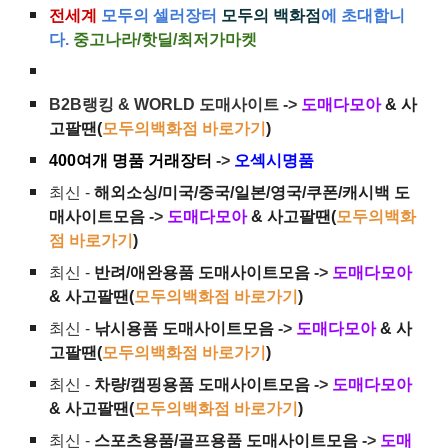
전세계
모두의 셀러장터
모두의 백화점
에 초대합니
다.
중고나라/핫딜/최저가마켓
B2B랭킹 & WORLD 도매사이트 ->
도매다모아
& 사
고팔땐(
모두의백화점 바로가기
)
400여개 명품 거래장터
->
오섹시명품
최신 -
해외소싱/미국/중국/일본/영국/쿠폰/캐시백 도
매사이트모음
->
도매다모아
& 사고팔땐(
모두의백화
점 바로가기
)
최신 -
반려/애완용품 도매사이트모음
->
도매다모아
& 사고팔땐(
모두의백화점 바로가기
)
최신 -
낚시용품 도매사이트모음
->
도매다모아
& 사
고팔땐(
모두의백화점 바로가기
)
최신 -
차량/캠핑용품 도매사이트모음
->
도매다모아
& 사고팔땐(
모두의백화점 바로가기
)
최신 -
스포츠용품/골프용품 도매사이트모음
->
도매