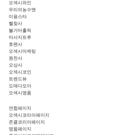
오섹시와인
우리의농수맨
미용스타
헬찾사
불가마홀릭
마사지트루
호펜사
오섹시마케팅
원천사
오상사
오섹시코인
트렌드뷰
도매다모아
오섹시명품
연합페이지
오섹시코리아페이지
존클코리아페이지
명품페이지