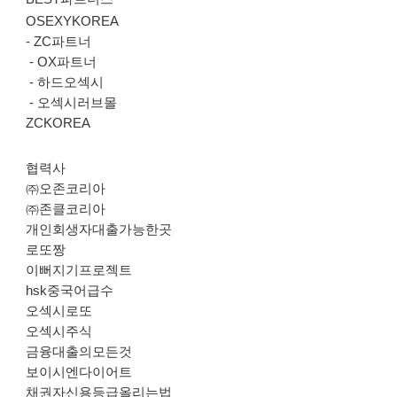
OSEXYKOREA
-
ZC파트너
-
OX파트너
-
하드오섹시
-
오섹시러브몰
ZCKOREA
협력사
㈜오존코리아
㈜존클코리아
개인회생자대출가능한곳
로또짱
이뻐지기프로젝트
hsk중국어급수
오섹시로또
오섹시주식
금융대출의모든것
보이시엔다이어트
채권자신용등급올리는법