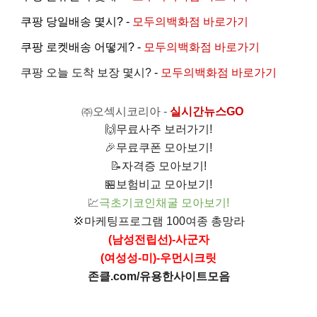
쿠팡 당일배송 몇시? -
모두의백화점 바로가기
쿠팡 로켓배송 어떻게? -
모두의백화점 바로가기
쿠팡 오늘 도착 보장 몇시?
-
모두의백화점 바로가기
㈜오섹시코리아
-
실시간뉴스GO
🙌
무료사주 보러가기!
🎉
무료쿠폰 모아보기!
📝
자격증 모아보기!
🏪
보험비교 모아보기!
💹
극초기코인채굴 모아보기!
💢
마케팅프로그램 100여종 총망라
(남성전립선)-사군자
(여성성-미)-우먼시크릿
존클.com/유용한사이트모음