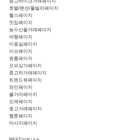
중고바이크거래페이지
호텔/펜션/풀빌라페이지
헬스페이지
맛집페이지
농수산물거래페이지
여행페이지
미용실페이지
이슈페이지
원룸페이지
오피상가페이지
중고차거래페이지
트렌드뷰페이지
와인페이지
불가마페이지
도매페이지
중고거래페이지
웹툰페이지
마사지페이지
BEST파트너스