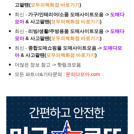
고팔땐(
모두의백화점 바로가기
)
최신 -
가구/인테리어/소품 도매사이트모음
->
도매다
모아
& 사고팔땐(
모두의백화점 바로가기
)
최신 -
리빙/생활/주방용품 도매사이트모음
->
도매다
모아
& 사고팔땐(
모두의백화점 바로가기
)
최신 -
종합도매쇼핑몰 도매사이트모음
->
도매다모
아
& 사고팔땐(
모두의백화점 바로가기
)
더많은 정보 참고 ->
핫링크모음
모든 파트너&기타문의 :
문의다모아.com