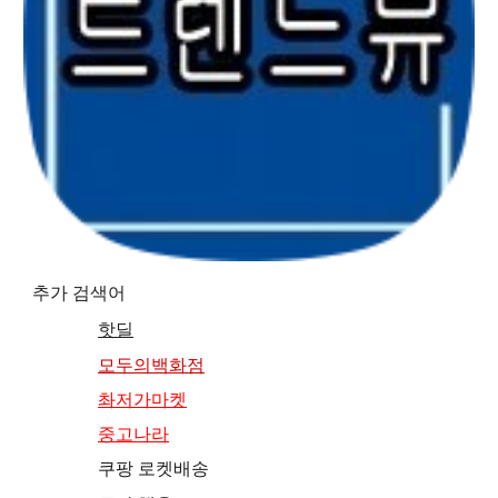
추가 검색어
핫딜
모두의백화점
촤저가마켓
중고나라
쿠팡 로켓배송