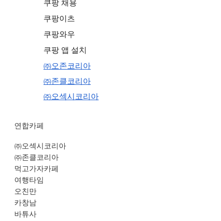
쿠팡 채용
쿠팡이츠
쿠팡와우
쿠팡 앱 설치
㈜오존코리아
㈜존클코리아
㈜오섹시코리아
연합카페
㈜오섹시코리아
㈜존클코리아
먹고가자카페
여행타임
오친만
카창남
바튜사