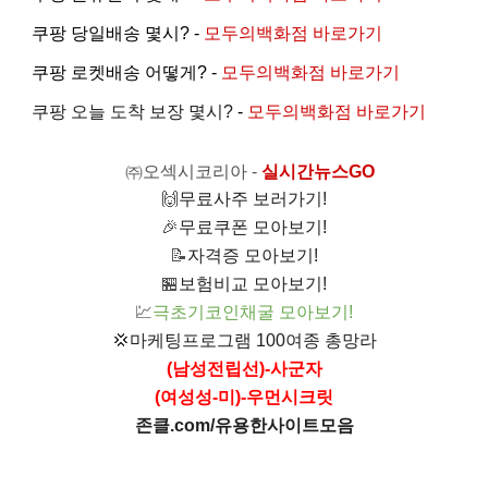
쿠팡 당일배송 몇시? -
모두의백화점 바로가기
쿠팡 로켓배송 어떻게? -
모두의백화점 바로가기
쿠팡 오늘 도착 보장 몇시?
-
모두의백화점 바로가기
㈜오섹시코리아
-
실시간뉴스GO
🙌
무료사주 보러가기!
🎉
무료쿠폰 모아보기!
📝
자격증 모아보기!
🏪
보험비교 모아보기!
💹
극초기코인채굴 모아보기!
💢
마케팅프로그램 100여종 총망라
(남성전립선)-사군자
(여성성-미)-우먼시크릿
존클.com/유용한사이트모음