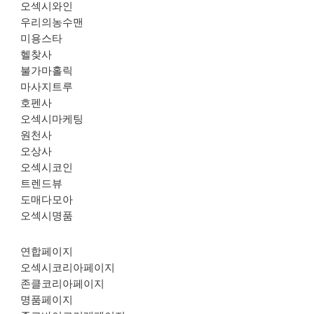
오섹시와인
우리의농수맨
미용스타
헬찾사
불가마홀릭
마사지트루
호펜사
오섹시마케팅
원천사
오상사
오섹시코인
트렌드뷰
도매다모아
오섹시명품
연합페이지
오섹시코리아페이지
존클코리아페이지
명품페이지