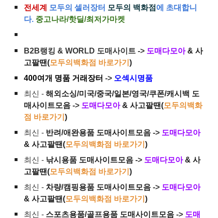
전세계
모두의 셀러장터
모두의 백화점
에 초대합니
다.
중고나라/핫딜/최저가마켓
B2B랭킹 & WORLD 도매사이트 ->
도매다모아
& 사
고팔땐(
모두의백화점 바로가기
)
400여개 명품 거래장터
->
오섹시명품
최신 -
해외소싱/미국/중국/일본/영국/쿠폰/캐시백 도
매사이트모음
->
도매다모아
& 사고팔땐(
모두의백화
점 바로가기
)
최신 -
반려/애완용품 도매사이트모음
->
도매다모아
& 사고팔땐(
모두의백화점 바로가기
)
최신 -
낚시용품 도매사이트모음
->
도매다모아
& 사
고팔땐(
모두의백화점 바로가기
)
최신 -
차량/캠핑용품 도매사이트모음
->
도매다모아
& 사고팔땐(
모두의백화점 바로가기
)
최신 -
스포츠용품/골프용품 도매사이트모음
->
도매