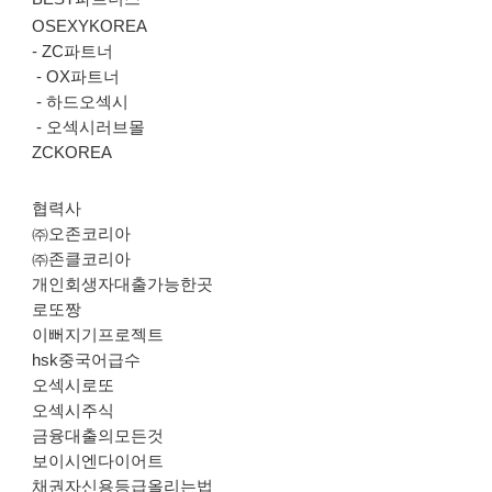
OSEXYKOREA
-
ZC파트너
-
OX파트너
-
하드오섹시
-
오섹시러브몰
ZCKOREA
협력사
㈜오존코리아
㈜존클코리아
개인회생자대출가능한곳
로또짱
이뻐지기프로젝트
hsk중국어급수
오섹시로또
오섹시주식
금융대출의모든것
보이시엔다이어트
채권자신용등급올리는법