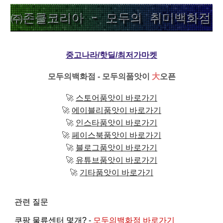
중고나라/핫딜/최저가마켓
모두의백화점 - 모두의품앗이
大
오픈
🚀
스토어품앗이 바로가기
🚀
에이블리품앗이 바로가기
🚀
인스타품앗이 바로가기
🚀
페이스북품앗이 바로가기
🚀
블로그품앗이 바로가기
🚀
유튜브품앗이 바로가기
🚀
기타품앗이 바로가기
관련 질문
쿠팡 물류센터 몇개? -
모두의백화점 바로가기