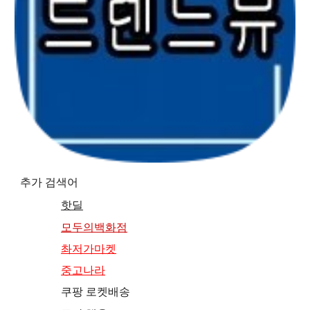
추가 검색어
핫딜
모두의백화점
촤저가마켓
중고나라
쿠팡 로켓배송