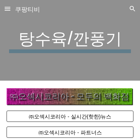
쿠팡티비
Skip to main content
Skip to navigation
탕수육/깐풍기
㈜오섹시코리아 - 실시간(핫한)뉴스
㈜오섹시코리아 - 파트너스