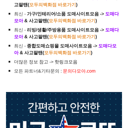
고팔땐(
모두의백화점 바로가기
)
최신 -
가구/인테리어/소품 도매사이트모음
->
도매다
모아
& 사고팔땐(
모두의백화점 바로가기
)
최신 -
리빙/생활/주방용품 도매사이트모음
->
도매다
모아
& 사고팔땐(
모두의백화점 바로가기
)
최신 -
종합도매쇼핑몰 도매사이트모음
->
도매다모
아
& 사고팔땐(
모두의백화점 바로가기
)
더많은 정보 참고 ->
핫링크모음
모든 파트너&기타문의 :
문의다모아.com