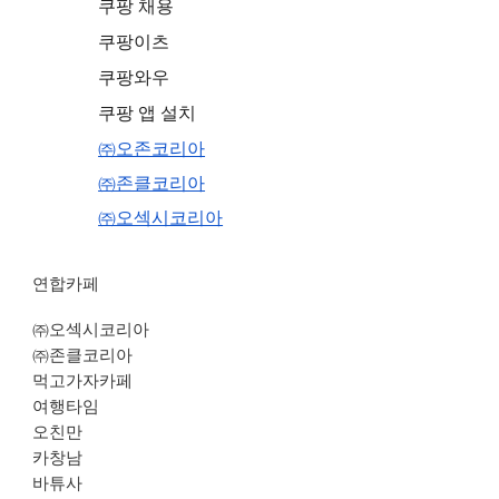
쿠팡 채용
쿠팡이츠
쿠팡와우
쿠팡 앱 설치
㈜오존코리아
㈜존클코리아
㈜오섹시코리아
연합카페
㈜오섹시코리아
㈜존클코리아
먹고가자카페
여행타임
오친만
카창남
바튜사