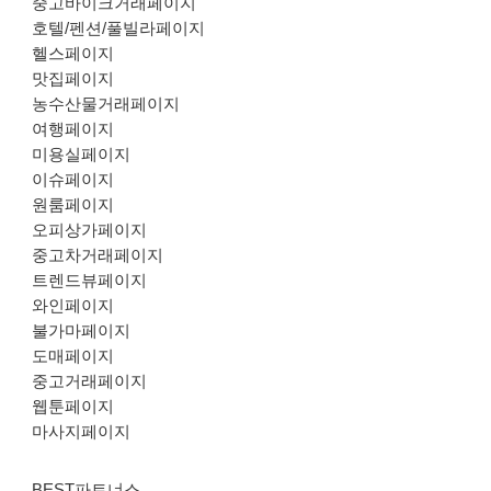
중고바이크거래페이지
호텔/펜션/풀빌라페이지
헬스페이지
맛집페이지
농수산물거래페이지
여행페이지
미용실페이지
이슈페이지
원룸페이지
오피상가페이지
중고차거래페이지
트렌드뷰페이지
와인페이지
불가마페이지
도매페이지
중고거래페이지
웹툰페이지
마사지페이지
BEST파트너스