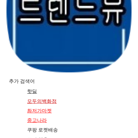
추가 검색어
핫딜
모두의백화점
촤저가마켓
중고나라
쿠팡 로켓배송