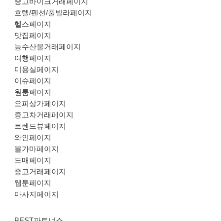
중고바이크거래페이지
호텔/펜션/풀빌라페이지
헬스페이지
맛집페이지
농수산물거래페이지
여행페이지
미용실페이지
이슈페이지
원룸페이지
오피상가페이지
중고차거래페이지
트렌드뷰페이지
와인페이지
불가마페이지
도매페이지
중고거래페이지
웹툰페이지
마사지페이지
BEST파트너스