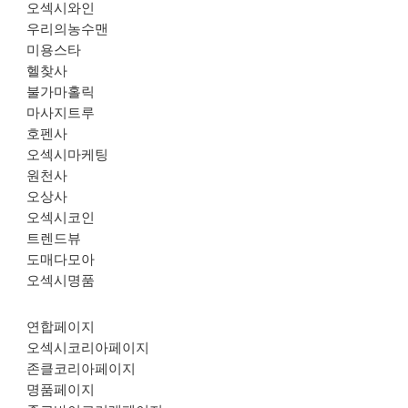
오섹시와인
우리의농수맨
미용스타
헬찾사
불가마홀릭
마사지트루
호펜사
오섹시마케팅
원천사
오상사
오섹시코인
트렌드뷰
도매다모아
오섹시명품
연합페이지
오섹시코리아페이지
존클코리아페이지
명품페이지