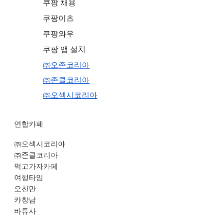
쿠팡 채용
쿠팡이츠
쿠팡와우
쿠팡 앱 설치
㈜오존코리아
㈜존클코리아
㈜오섹시코리아
연합카페
㈜오섹시코리아
㈜존클코리아
먹고가자카페
여행타임
오친만
카창남
바튜사