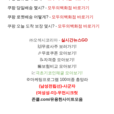
쿠팡 당일배송 몇시? -
모두의백화점 바로가기
쿠팡 로켓배송 어떻게? -
모두의백화점 바로가기
쿠팡 오늘 도착 보장 몇시?
-
모두의백화점 바로가기
㈜오섹시코리아
-
실시간뉴스GO
🙌
무료사주 보러가기!
🎉
무료쿠폰 모아보기!
📝
자격증 모아보기!
🏪
보험비교 모아보기!
💹
극초기코인채굴 모아보기!
💢
마케팅프로그램 100여종 총망라
(남성전립선)-사군자
(여성성-미)-우먼시크릿
존클.com/유용한사이트모음