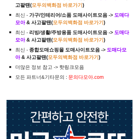
고팔땐(
모두의백화점 바로가기
)
최신 -
가구/인테리어/소품 도매사이트모음
->
도매다
모아
& 사고팔땐(
모두의백화점 바로가기
)
최신 -
리빙/생활/주방용품 도매사이트모음
->
도매다
모아
& 사고팔땐(
모두의백화점 바로가기
)
최신 -
종합도매쇼핑몰 도매사이트모음
->
도매다모
아
& 사고팔땐(
모두의백화점 바로가기
)
더많은 정보 참고 ->
핫링크모음
모든 파트너&기타문의 :
문의다모아.com