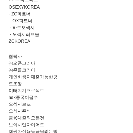
OSEXYKOREA
-
ZC파트너
-
OX파트너
-
하드오섹시
-
오섹시러브몰
ZCKOREA
협력사
㈜오존코리아
㈜존클코리아
개인회생자대출가능한곳
로또짱
이뻐지기프로젝트
hsk중국어급수
오섹시로또
오섹시주식
금융대출의모든것
보이시엔다이어트
채권자신용등급올리는법