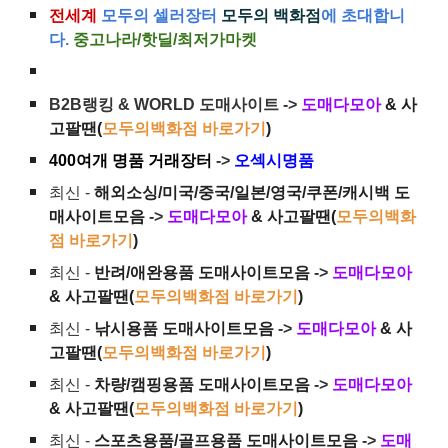
전세계
모두의 셀러장터
모두의 백화점
에 초대합니
다.
중고나라/핫딜/최저가마켓
B2B랭킹 & WORLD 도매사이트 ->
도매다모아
& 사
고팔땐(
모두의백화점 바로가기
)
400여개 명품 거래장터
->
오섹시명품
최신 -
해외소싱/미국/중국/일본/영국/쿠폰/캐시백 도
매사이트모음
->
도매다모아
& 사고팔땐(
모두의백화
점 바로가기
)
최신 -
반려/애완용품 도매사이트모음
->
도매다모아
& 사고팔땐(
모두의백화점 바로가기
)
최신 -
낚시용품 도매사이트모음
->
도매다모아
& 사
고팔땐(
모두의백화점 바로가기
)
최신 -
차량/캠핑용품 도매사이트모음
->
도매다모아
& 사고팔땐(
모두의백화점 바로가기
)
최신 -
스포츠용품/골프용품 도매사이트모음
->
도매