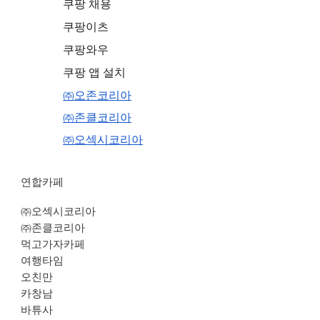
쿠팡 채용
쿠팡이츠
쿠팡와우
쿠팡 앱 설치
㈜오존코리아
㈜존클코리아
㈜오섹시코리아
연합카페
㈜오섹시코리아
㈜존클코리아
먹고가자카페
여행타임
오친만
카창남
바튜사