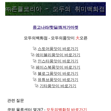
중고나라/핫딜/최저가마켓
모두의백화점 - 모두의품앗이
大
오픈
🚀
스토어품앗이 바로가기
🚀
에이블리품앗이 바로가기
🚀
인스타품앗이 바로가기
🚀
페이스북품앗이 바로가기
🚀
블로그품앗이 바로가기
🚀
유튜브품앗이 바로가기
🚀
기타품앗이 바로가기
관련 질문
쿠팡 물류센터 몇개? -
모두의백화점 바로가기