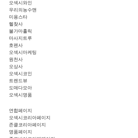
오섹시와인
우리의농수맨
미용스타
헬찾사
불가마홀릭
마사지트루
호펜사
오섹시마케팅
원천사
오상사
오섹시코인
트렌드뷰
도매다모아
오섹시명품
연합페이지
오섹시코리아페이지
존클코리아페이지
명품페이지