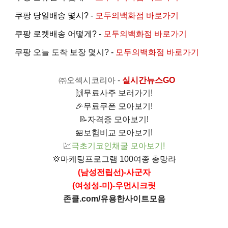
쿠팡 당일배송 몇시? -
모두의백화점 바로가기
쿠팡 로켓배송 어떻게? -
모두의백화점 바로가기
쿠팡 오늘 도착 보장 몇시?
-
모두의백화점 바로가기
㈜오섹시코리아
-
실시간뉴스GO
🙌
무료사주 보러가기!
🎉
무료쿠폰 모아보기!
📝
자격증 모아보기!
🏪
보험비교 모아보기!
💹
극초기코인채굴 모아보기!
💢
마케팅프로그램 100여종 총망라
(남성전립선)-사군자
(여성성-미)-우먼시크릿
존클.com/유용한사이트모음