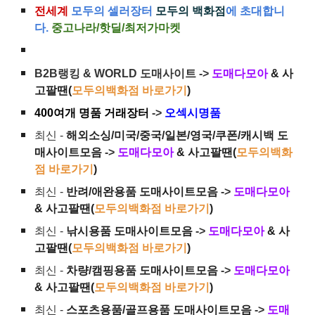
전세계
모두의 셀러장터
모두의 백화점
에 초대합니
다.
중고나라/핫딜/최저가마켓
B2B랭킹 & WORLD 도매사이트 ->
도매다모아
& 사
고팔땐(
모두의백화점 바로가기
)
400여개 명품 거래장터
->
오섹시명품
최신 -
해외소싱/미국/중국/일본/영국/쿠폰/캐시백 도
매사이트모음
->
도매다모아
& 사고팔땐(
모두의백화
점 바로가기
)
최신 -
반려/애완용품 도매사이트모음
->
도매다모아
& 사고팔땐(
모두의백화점 바로가기
)
최신 -
낚시용품 도매사이트모음
->
도매다모아
& 사
고팔땐(
모두의백화점 바로가기
)
최신 -
차량/캠핑용품 도매사이트모음
->
도매다모아
& 사고팔땐(
모두의백화점 바로가기
)
최신 -
스포츠용품/골프용품 도매사이트모음
->
도매