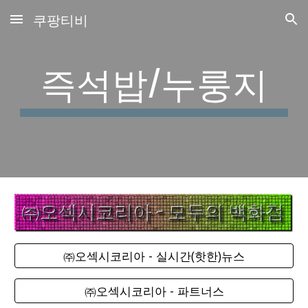
쿠팡티비
Skip to main content
Skip to navigation
즉석밥/누룽지
㈜오섹시코리아 - 실시간(핫한)뉴스
㈜오섹시코리아 - 파트너스