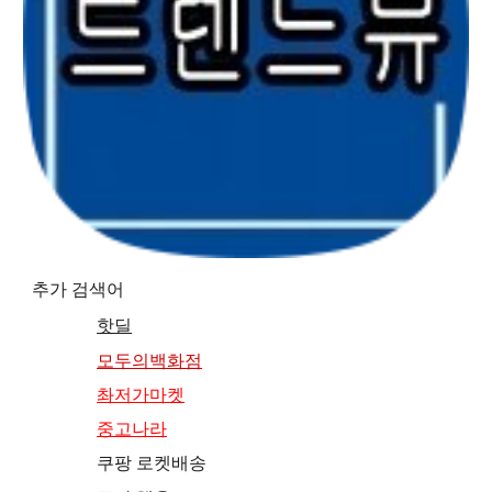
추가 검색어
핫딜
모두의백화점
촤저가마켓
중고나라
쿠팡 로켓배송