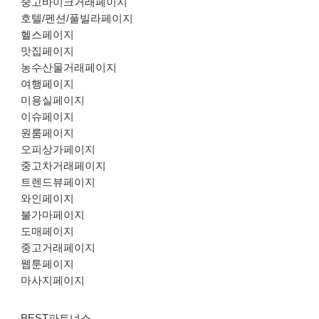
중고바이크거래페이지
호텔/펜션/풀빌라페이지
헬스페이지
맛집페이지
농수산물거래페이지
여행페이지
미용실페이지
이슈페이지
원룸페이지
오피상가페이지
중고차거래페이지
트렌드뷰페이지
와인페이지
불가마페이지
도매페이지
중고거래페이지
웹툰페이지
마사지페이지
BEST파트너스