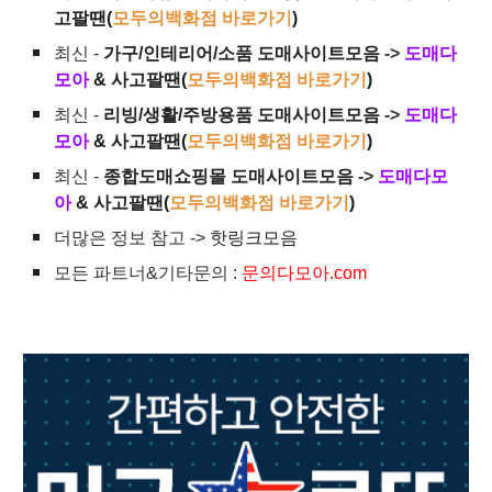
고팔땐(
모두의백화점 바로가기
)
최신 -
가구/인테리어/소품 도매사이트모음
->
도매다
모아
& 사고팔땐(
모두의백화점 바로가기
)
최신 -
리빙/생활/주방용품 도매사이트모음
->
도매다
모아
& 사고팔땐(
모두의백화점 바로가기
)
최신 -
종합도매쇼핑몰 도매사이트모음
->
도매다모
아
& 사고팔땐(
모두의백화점 바로가기
)
더많은 정보 참고 ->
핫링크모음
모든 파트너&기타문의 :
문의다모아.com