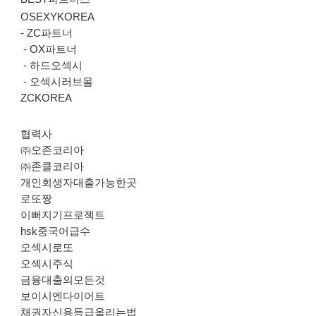
OSEXYKOREA
-
ZC파트너
-
OX파트너
-
하드오섹시
-
오섹시러브몰
ZCKOREA
협력사
㈜오존코리아
㈜존클코리아
개인회생자대출가능한곳
로또짱
이뻐지기프로젝트
hsk중국어급수
오섹시로또
오섹시주식
금융대출의모든것
보이시엔다이어트
채권자신용등급올리는법